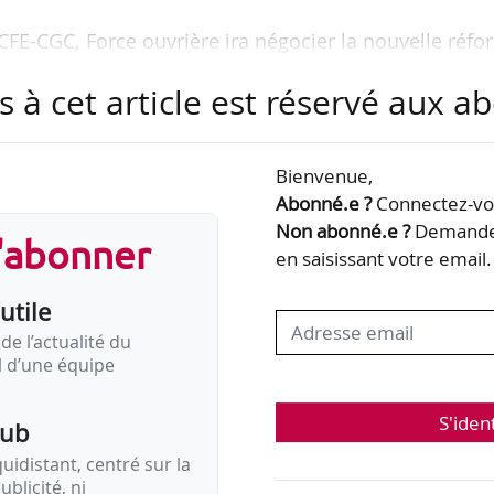
CFE-CGC, Force ouvrière ira négocier la nouvelle réf
osant des conditions.
s à cet article est réservé aux 
 son document de cadrage aux partenaires sociaux,
ture négociation permette au régime de réaliser de «
Bienvenue,
 sur trois ans, soit un à 1,3 milliard d’euros par a
Abonné.e ?
Connectez-vou
Non abonné.e ?
Demandez
s'abonner
en saisissant votre email.
utile
 un éventuel retour de la crise ;
ns la loi « Avenir professionnel » …
de l’actualité du
il d’une équipe
S'iden
pub
idistant, centré sur la
ublicité, ni