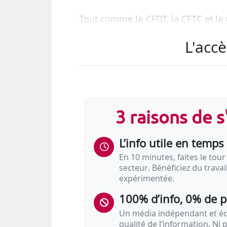
Tout comme la CFDT, la CFTC et la 
de l’assurance chômage, tout en p
L'accè
Le Gouvernement a fait parvenir
25/09/2018. Il souhaite que la fu
3,9 milliards d’euros d’économies
moyenne ».
3 raisons de 
Objectifs :
L’info utile en temps 
• Désendetter le régime et prévenir
• Financer les mesures inscrites da
En 10 minutes, faites le tour 
secteur. Bénéficiez du trava
expérimentée.
100% d’info, 0% de 
Un média indépendant et équ
qualité de l’information. Ni p