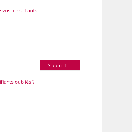
z vos identifiants
S'identifier
ifiants oubliés ?