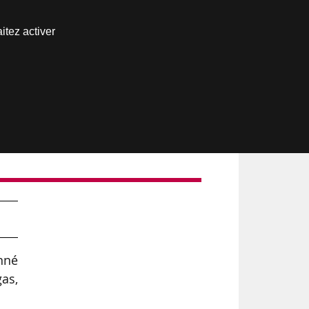
Nous joindre
itez activer
Espace abonné
onné
as,