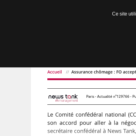
Découvrir sans engagement
Ce site uti
Menu
Accueil
Assurance chômage : FO accept
Assurance chômage : FO 
Paris - Actualité n°129766 - P
Le Comité confédéral national (CC
son accord pour aller à la négo
secrétaire confédéral à News Tank,