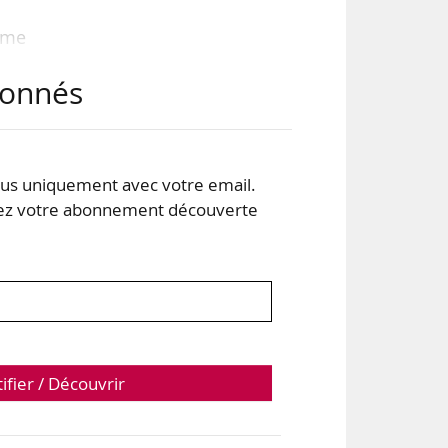
orme
abonnés
 le
 3 à
n en
s uniquement avec votre email.
 votre abonnement découverte
tifier / Découvrir