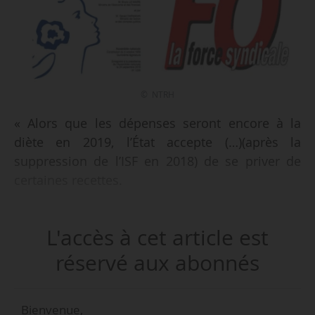
© NTRH
« Alors que les dépenses seront encore à la
diète en 2019, l’État accepte (…)(après la
suppression de l’ISF en 2018) de se priver de
certaines recettes.
La recette nette de l’impôt sur le revenu est
L'accès à cet article est
prévue à 70,5 Md€ sur 2019 contre 73,1 Md€ sur
2018. La recette attendue de l’IS serait de
réservé aux abonnés
31,5 Md€. (…) .
La réforme de l’IS engagée depuis 2017 vise,
Bienvenue,
elle, à réduire le taux d’imposition de 33,3 %