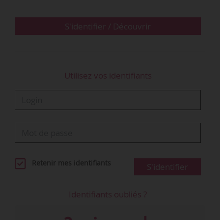
• Alors qu’elle s’était stabilisée ces deux
dernières années (48 % en 2016, 47 % en 2017),
S'identifier / Découvrir
la part des cas nécessitant une intervention
managériale est repartie légèrement à la hausse
en 2018 (51 %) …
Utilisez vos identifiants
Retenir mes identifiants
S'identifier
Identifiants oubliés ?