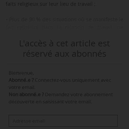
faits religieux sur leur lieu de travail ;
• Plus de 90 % des situations où se manifeste le
fait religieux dans la relation de travail, ne
génère ni conflit ni blocage dans l’entreprise ;
L'accès à cet article est
• 5 % des salariés observent régulièrement des
réservé aux abonnés
conflits et des blocages liés à la religion ;
Bienvenue,
• Contrairement aux années précédentes (2016
Abonné.e ?
Connectez-vous uniquement avec
et 2017), le port de signes religieux visibles sur
votre email.
le lieu de travail n’est plus la manifestation
Non abonné.e ?
Demandez votre abonnement
d’appartenance confessionnelle la plus
découverte en saisissant votre email.
répandue (19,5 %). Il cède la place aux
demandes d’absence pour motif religieux
(21 %) ;