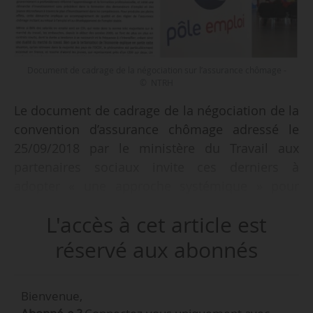
Document de cadrage de la négociation sur l’assurance chômage -
© NTRH
Le document de cadrage de la négociation de la
convention d’assurance chômage adressé le
25/09/2018 par le ministère du Travail aux
partenaires sociaux invite ces derniers à
adopter « une approche systémique » pour
négocier (s’ils acceptent de négocier).
L'accès à cet article est
Cette approche touchera « en même temps aux
réservé aux abonnés
règles de l’assurance chômage et à une plus
grande responsabilisation des entreprises » :
Bienvenue,