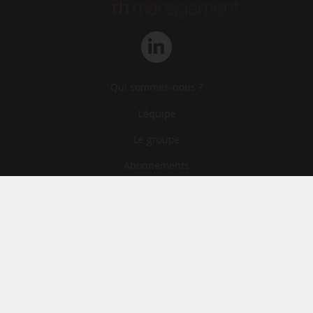
Qui sommes-nous ?
L‘équipe
Le groupe
Abonnements
Contact
Archives
CGA
Mentions légales
Confidentialité