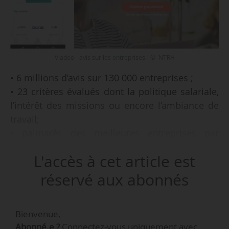
Viadeo - avis sur les entreprises - © NTRH
• 6 millions d’avis sur 130 000 entreprises ;
• 23 critères évalués dont la politique salariale,
l’intérêt des missions ou encore l’ambiance de
travail;
• palmarès des meilleures entreprises par
région et par secteur.
L'accès à cet article est
Tels sont les contenus mis en avant par Viadeo,
réservé aux abonnés
le réseau social devenu composante du groupe
Figaro Classifieds en 2016, dans la nouvelle
Bienvenue,
version de son appli lancée le 19/09/2018.
Abonné.e ?
Connectez-vous uniquement avec