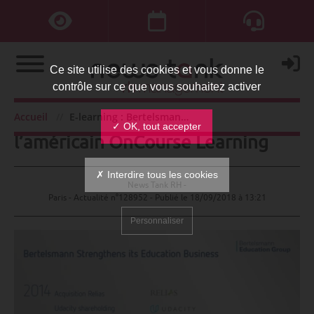
Ce site utilise des cookies et vous donne le
contrôle sur ce que vous souhaitez activer
E-learning : Bertelsmann rachète
Accueil
E-learning : Bertelsmann rachète l’américain OnCourse Learning
✓ OK, tout accepter
l’américain OnCourse Learning
✗ Interdire tous les cookies
News Tank RH -
Paris - Actualité n°128952 - Publié le
18/09/2018 à 13:21
Personnaliser