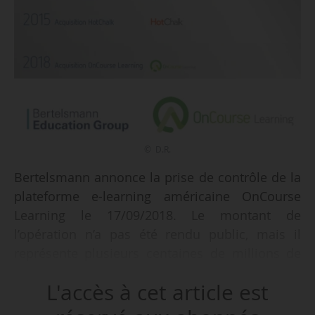
© D.R.
Bertelsmann annonce la prise de contrôle de la
plateforme e-learning américaine OnCourse
Learning le 17/09/2018. Le montant de
l’opération n’a pas été rendu public, mais il
représente plusieurs centaines de millions de
dollars selon Bertelsmann. La plateforme était
L'accès à cet article est
détenue par le fonds CIP Capital depuis 2014. La
finalisation de l’opération, attendue pour