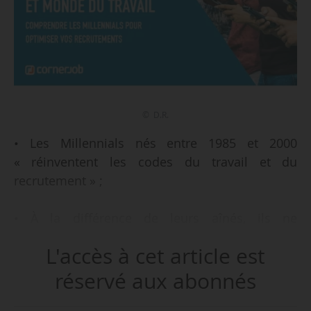
© D.R.
• Les Millennials nés entre 1985 et 2000
« réinventent les codes du travail et du
recrutement » ;
• À la différence de leurs aînés, ils ne
recherchent plus un emploi uniquement pour
L'accès à cet article est
subvenir à leurs besoins ; ils souhaitent avant
tout s’épanouir personnellement et
réservé aux abonnés
professionnellement ;