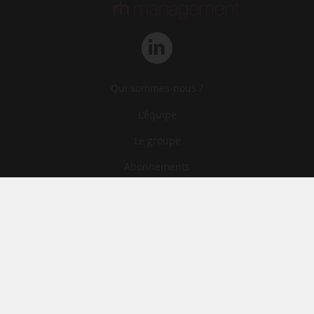
Qui sommes-nous ?
L‘équipe
Le groupe
Abonnements
Contact
Archives
CGA
Mentions légales
Confidentialité