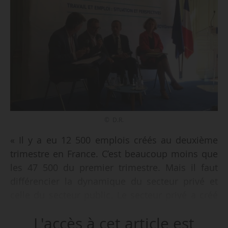
© D.R.
« Il y a eu 12 500 emplois créés au deuxième
trimestre en France. C’est beaucoup moins que
les 47 500 du premier trimestre. Mais il faut
différencier la dynamique du secteur privé et
celle du secteur public. Le secteur privé a créé
24 300 postes quand le secteur public en a
L'accès à cet article est
supprimé 11 800. C’est un choix assumé