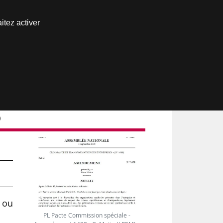
Nous joindre
itez activer
Espace abonné
)
 ou
PL Pacte Commission spéciale -