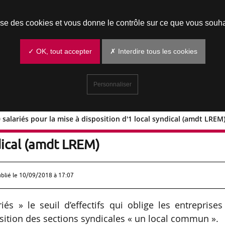
Prendre un rendez-vous
lise des cookies et vous donne le contrôle sur ce que vous souha
✓ OK, tout accepter
✗ Interdire tous les cookies
Personnaliser
 salariés pour la mise à disposition d'1 local syndical (amdt LREM
 à 200 salariés pour la mise à
dical (amdt LREM)
ublié le
10/09/2018 à 17:07
s » le seuil d’effectifs qui oblige les entreprises
sition des sections syndicales « un local commun ».