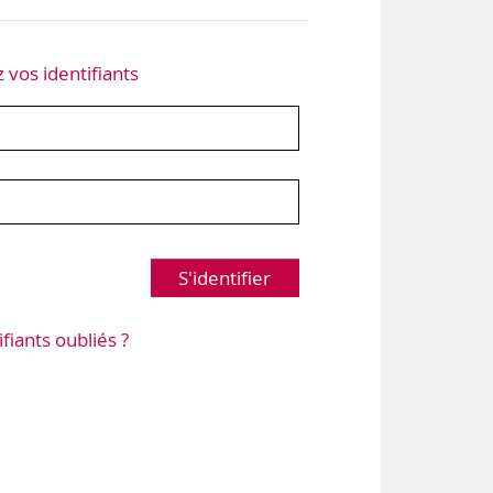
z vos identifiants
S'identifier
ifiants oubliés ?