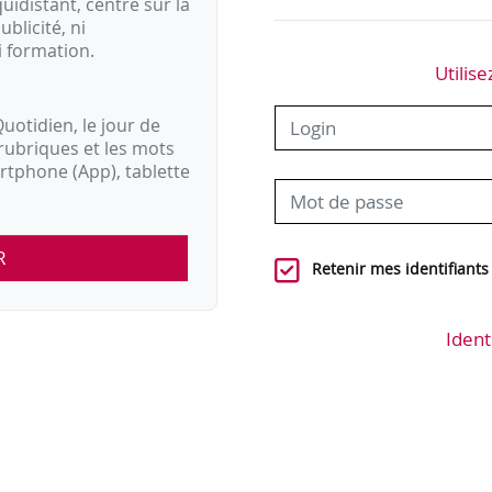
idistant, centré sur la
ublicité, ni
i formation.
Utilise
uotidien, le jour de
rubriques et les mots
artphone (App), tablette
R
Retenir mes identifiants
Ident