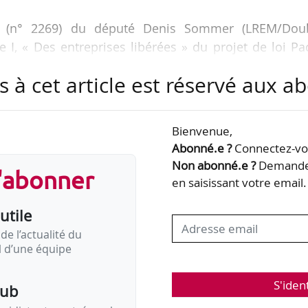
nt (n° 2269) du député Denis Sommer (LREM/Doub
 I, « Des entreprises libérées » du projet de loi Pa
Commission spéciale chargée d’examinée le PL Pac
s à cet article est réservé aux 
ment le 06/09/2018.
e seuil actuel de 200 salariés, à partir duquel, un l
Bienvenue,
ections syndicales. Le projet de loi Pacte (alinéa
Abonné.e ?
Connectez-vou
 de porter ce seuil à 250 salariés.
Non abonné.e ?
Demandez
s'abonner
en saisissant votre email.
les à un renforcement du dialogue…
utile
de l’actualité du
il d’une équipe
S'iden
pub