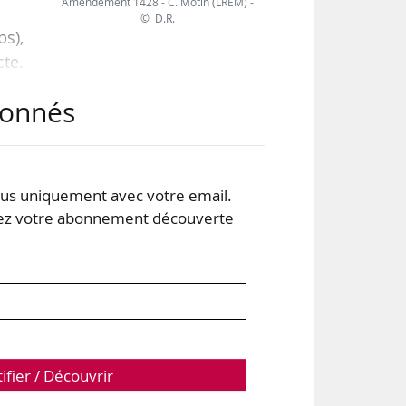
Amendement 1428 - C. Motin (LREM) -
© D.R.
s),
cte.
te,
abonnés
ocal
 45)
s uniquement avec votre email.
 votre abonnement découverte
tifier / Découvrir