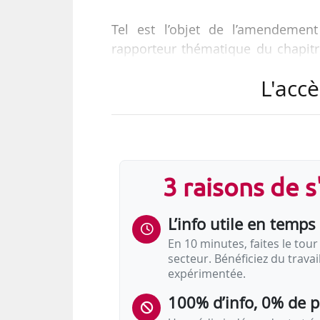
Tel est l’objet de l’amendeme
rapporteur thématique du chapitre
Cet amendement a été adopté en 
L'accè
avec l’avis favorable du Gouverne
L’amendement vise à réintroduire l
doit être mis à disposition des s
prévoyait, dans sa version initiale,
3 raisons de 
• « Nous qui sommes très favorab
L’info utile en temps 
En 10 minutes, faites le tour 
secteur. Bénéficiez du trava
expérimentée.
100% d’info, 0% de 