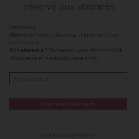
(rachetée par Neptune Energy en février 2018).
réservé aux abonnés
Bienvenue,
Abonné.e ?
Connectez-vous uniquement avec
votre email.
Non abonné.e ?
Demandez votre abonnement
découverte en saisissant votre email.
S'identifier / Découvrir
Utilisez vos identifiants