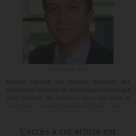
Nicolas Flamant - © D.R.
Nicolas Flamant est nommé directeur des
ressources humaines et déontologue chez Engie
Ineo, créateur de solutions pour les villes et
territoires connectés, apprend News Tank, le
07/09/2018.
L'accès à cet article est
Depuis juin 2017, il était DRH d’Engie E&P