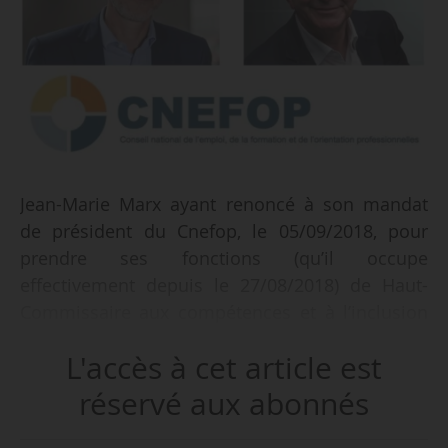
Jean-Marie Marx ayant renoncé à son mandat
de président du Cnefop, le 05/09/2018, pour
prendre ses fonctions (qu’il occupe
effectivement depuis le 27/08/2018) de Haut-
Commissaire aux compétences et à l’inclusion
par l’emploi auprès de Muriel Pénicaud, la
L'accès à cet article est
présidence par intérim du Cnefop est assurée
jusqu’au 31/12/2018 par ses deux vice-
réservé aux abonnés
présidents :