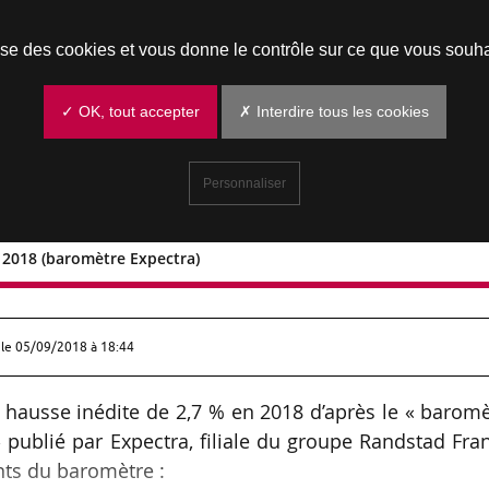
Prendre un rendez-vous
lise des cookies et vous donne le contrôle sur ce que vous souha
✓ OK, tout accepter
✗ Interdire tous les cookies
Personnaliser
n 2018 (baromètre Expectra)
2,7 % en 2018 (baromètre Expectra)
 le
05/09/2018 à 18:44
 hausse inédite de 2,7 % en 2018 d’après le « barom
 publié par Expectra, filiale du groupe Randstad Fra
nts du baromètre :