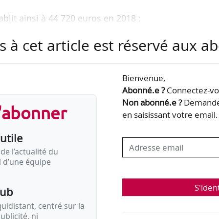
ablit ainsi à 44 720 euros en 2018 ;
s à cet article est réservé aux 
s par une hausse homogène des niveaux de salaire
 hausse encore plus nette, à +4,2 % ;
Bienvenue,
dres reste en majeure partie individuelle et associée
Abonné.e ?
Connectez-vou
spécifiques de chacun ;
Non abonné.e ?
Demandez
s'abonner
en saisissant votre email.
ées par la transformation numérique, et les entrepr
utile
 plus en plus qualifiés.
de l’actualité du
se de 2,7 % en 2018
il d’une équipe
S'iden
pub
idistant, centré sur la
ublicité, ni