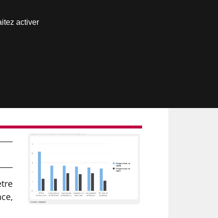
Nous joindre
itez activer
Espace abonné
ètre
nce,