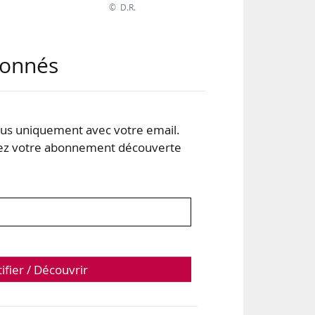
© D.R.
abonnés
, à
 aux
s uniquement avec votre email.
 votre abonnement découverte
ises
tifier / Découvrir