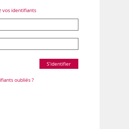
z vos identifiants
S'identifier
ifiants oubliés ?