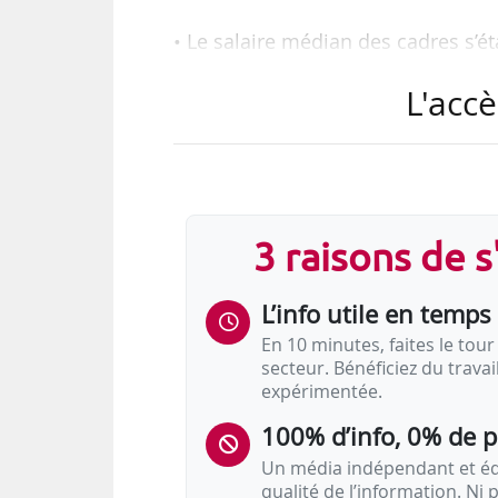
• Le salaire médian des cadres s’ét
L'accè
• Tous les secteurs sont marqué
l’exception du BTP qui connaît une
• L’augmentation du salaire des ca
performances et aux compétences 
3 raisons de 
• Toutes les filières sont affect
L’info utile en temps 
doivent faire appel à des profils de
En 10 minutes, faites le tour 
Le salaire des cadres progres
secteur. Bénéficiez du trava
expérimentée.
…
100% d’info, 0% de 
Un média indépendant et équ
qualité de l’information. Ni p