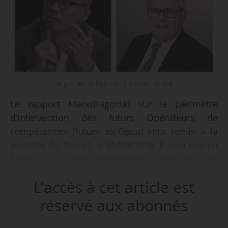
de g. à dte : R. Bagorski, J-M Marx - © D.R.
Le rapport Marx/Bagorski sur le périmètre
d’intervention des futurs Opérateurs de
compétences (futurs ex-Opca) sera remis à la
ministre du Travail, le 05/09/2018. Il sera mis en
ligne sur le site du ministère du Travail dans les
48 heures suivant cette remise officielle, d’après
L'accès à cet article est
des informations recueillies par News Tank, le
04/09/2018.
réservé aux abonnés
Afin d’aider les partenaires sociaux des