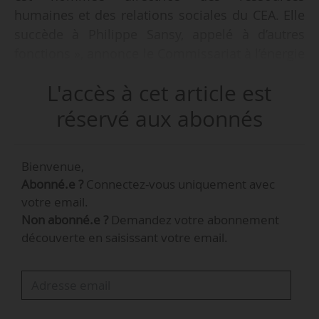
humaines et des relations sociales du CEA. Elle
succède à Philippe Sansy, appelé à d’autres
fonctions », annonce le Commissariat à l’énergie
atomique et aux énergies alternatives, le
L'accès à cet article est
03/09/2018. Depuis début 2017, elle occupait au
CEA la fonction d’adjointe à la directrice de l’Inac
réservé aux abonnés
(Institut nanosciences et cryogénie), une
structure fédérative de recherche CEA / UGA.
Bienvenue,
« Philippe Sansy est nommé directeur des
Abonné.e ?
Connectez-vous uniquement avec
risques du CEA à compter du même jour »,
votre email.
annonce le CEA le 03/09/2018.
Non abonné.e ?
Demandez votre abonnement
découverte en saisissant votre email.
Armelle Mesnard a rejoint le CEA en 1996.
Depuis 2014, elle était directrice de la
coordination opérationnelle et services aux
laboratoires de l’Université Grenoble Alpes,