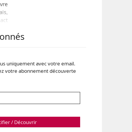
uvre
ais,
act
le.
abonnés
s uniquement avec votre email.
 votre abonnement découverte
s de
tifier / Découvrir