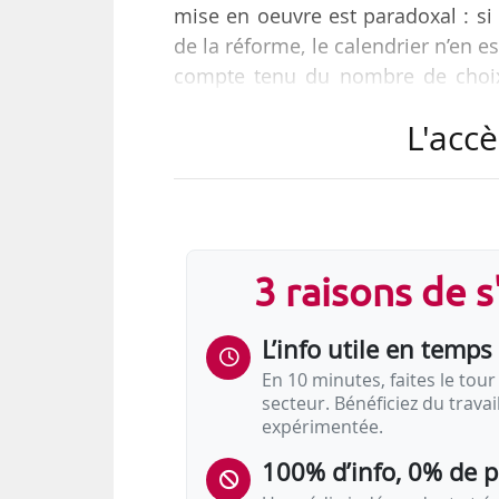
mise en oeuvre est paradoxal : si
de la réforme, le calendrier n’en 
compte tenu du nombre de choix 
qu’ils peuvent avoir sur l’ensembl
L'accè
Une analyse de Jean-Pierre Wille
D’ici fin 2018 : plus de 200 b
opérateur de compétences
3 raisons de 
La fin de l’année 2018 sera marquée p
compétences…
L’info utile en temps 
En 10 minutes, faites le tour 
secteur. Bénéficiez du trava
expérimentée.
100% d’info, 0% de 