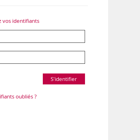
z vos identifiants
S'identifier
ifiants oubliés ?