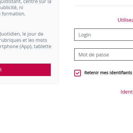
idistant, centré sur la
ublicité, ni
i formation.
Utilise
uotidien, le jour de
rubriques et les mots
artphone (App), tablette
R
Retenir mes identifiants
Ident