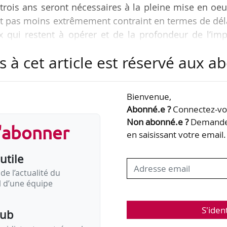
 trois ans seront nécessaires à la pleine mise en oe
est pas moins extrêmement contraint en termes de dél
qui restent à opérer et de la profondeur de l’imp
e des acteurs du champ de la formation professionnel
s à cet article est réservé aux 
ms pour News Tank
Bienvenue,
ranches professionnelles doivent choisir leur
Abonné.e ?
Connectez-vou
Non abonné.e ?
Demandez
s'abonner
en saisissant votre email.
ar les négociations de branche sur le choix des opérateur
utile
de l’actualité du
il d’une équipe
S'iden
pub