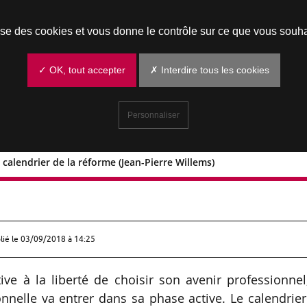
Prendre un rendez-vous
lise des cookies et vous donne le contrôle sur ce que vous souha
✓ OK, tout accepter
✗ Interdire tous les cookies
Personnaliser
calendrier de la réforme (Jean-Pierre Willems)
e : Le calendrier de la réforme (Jean-
lié le
03/09/2018 à 14:25
tive à la liberté de choisir son avenir professionnel
nnelle va entrer dans sa phase active. Le calendrie