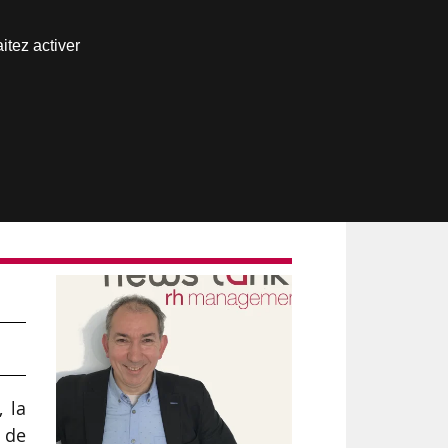
Nous joindre
itez activer
Espace abonné
, la
r de