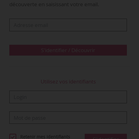
découverte en saisissant votre email.
Tank.
1. Les certifications et l’absence de
référentiel de formation
Une certification est composée d’un référentiel de
S'identifier / Découvrir
compétences et d’un référentiel de certification (modalités
d’obtention de la certification). Elle ne comprend pas, qu’il
s’agisse d’un titre du
RNCP
…
Utilisez vos identifiants
Retenir mes identifiants