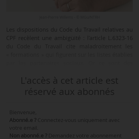
Jean-Pierre Willems - © MGu/NTRH
Les dispositions du Code du Travail relatives au
CPF recèlent une ambigüité : l’article L.6323-16
du Code du Travail cite maladroitement les
« formations » qui figurent sur les listes établies
par les partenaires sociaux. Or ce sont des
certifications qui sont recensées sur les listes
L'accès à cet article est
du Copanef. des Coparef et des CPNEFP.
Il peut en résulter une difficulté à apprécier si le
réservé aux abonnés
parcours de formation est, ou non, éligible au
CPF.
Bienvenue,
Abonné.e ?
Connectez-vous uniquement avec
La méthode pour le vérifier en trois points.
votre email.
Non abonné.e ?
Demandez votre abonnement
Une analyse de Jean-Pierre Willems pour News