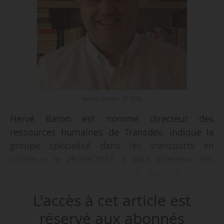
Hervé Baron - © D.R.
Hervé Baron est nommé directeur des
ressources humaines de Transdev, indique le
groupe spécialisé dans les transports en
commun le 26/09/2017. Il était directeur des
relations sociales du groupe Danone depuis
septembre 2016, après avoir occupé la DRH des
L'accès à cet article est
eaux minérales Evian et Volvic de 2010 à 2016.
réservé aux abonnés