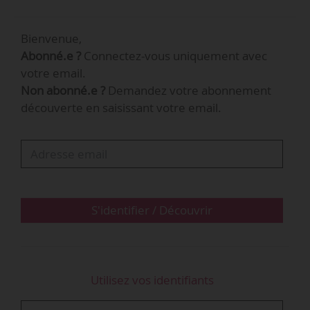
Bienvenue,
Hervé Baron
Abonné.e ?
Connectez-vous uniquement avec
votre email.
Non abonné.e ?
Demandez votre abonnement
Vice-président ressources humaines
@
McDonald’s France
découverte en saisissant votre email.
…
Consulter la
S'identifier / Découvrir
Utilisez vos identifiants