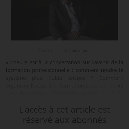
Thierry Teboul - © François Joret
« L’heure est à la concertation sur l’avenir de la
formation professionnelle : comment rendre le
système plus fluide encore ? Comment
organiser l’accès à la formation sans perdre 45
ans d’expertise développée autant dans le
périmètre des branches que dans celui de
L'accès à cet article est
l’interpro ? Quelle méthode choisir entre le Big
Bang et une révolution de velours ? Bien sûr, les
réservé aux abonnés
avis divergent, et bien malin qui pourra prédire