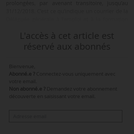
prolongées, par avenant transitoire, jusqu’au
31/12/2018. C’est ce qu’indique un courrier de la
Déléguée générale à l’emploi et à la formation
professionnelle que News Tank a pu consulter,
L'accès à cet article est
adressé le 19/09/2017 aux présidents et
directeurs d’Opca et en copie, aux présidents et
réservé aux abonnés
directeur du FPSPP et à la présidence du
Copanef. Cette décision intervient au vu d’un
Bienvenue,
agenda marqué par la mise en chantier d’une
Abonné.e ?
Connectez-vous uniquement avec
réforme de la formation professionnelle d’ici la
votre email.
fin de l’année 2017.
Non abonné.e ?
Demandez votre abonnement
découverte en saisissant votre email.
Les documents fournis aux Opca par la DGEFP
précisent :
« Conformément aux discussions lors du G20
du 20/06/2017 et après validation par le cabinet