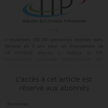
© D.R.
« Seulement 300 000 personnes insérées dans
l’emploi en 5 ans pour un financement de
14 milliards d’euros », indique la FFP,
l’organisation patronale représentative des
organismes de formation privés, le 26/09/2017.
Elle « s’interroge sur les résultats attendus par
L'accès à cet article est
le Gouvernement » du PIC, le volet
« compétences » du Grand Plan
réservé aux abonnés
d’investissement présenté le 25/09/2017 par le
Premier ministre Édouard Philippe et
Bienvenue,
l’économiste Jean Pisani-Ferry.