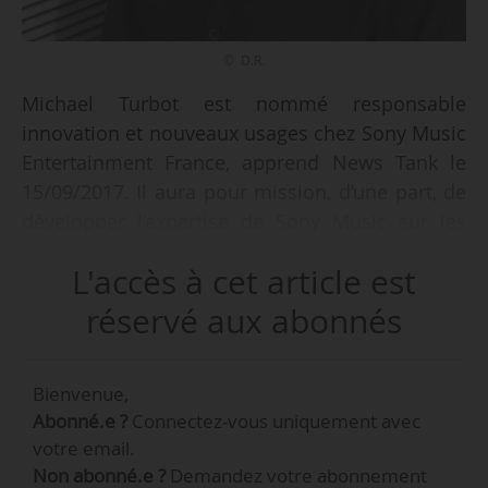
© D.R.
Michael Turbot est nommé responsable
innovation et nouveaux usages chez Sony Music
Entertainment France, apprend News Tank le
15/09/2017. Il aura pour mission, d’une part, de
développer l’expertise de Sony Music sur les
sujets liés à l’innovation (contrôle vocal, réalité
L'accès à cet article est
augmentée, réalité virtuelle, intelligence
artificielle, blockchain, objets connectés…) et,
réservé aux abonnés
d’autre part, « d’identifier et de décoder les
nouveaux usages afin d‘anticiper leurs impacts
Bienvenue,
sur le business de Sony Music ». Il sera « le lien
Abonné.e ?
Connectez-vous uniquement avec
entre les différents acteurs de l’écosystème en
votre email.
interne et en externe : start-up, partenaires,
Non abonné.e ?
Demandez votre abonnement
groupe Sony ».