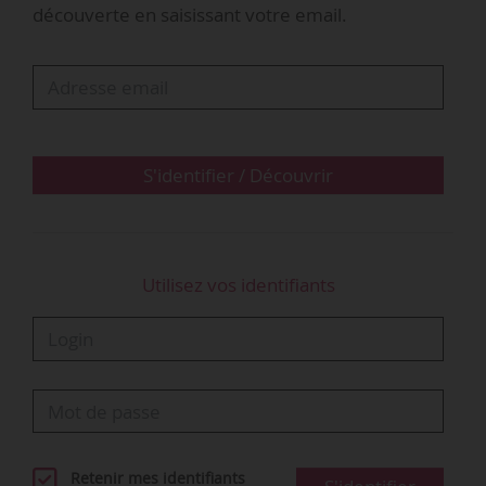
découverte en saisissant votre email.
Michael Turbot était « label manager » chez
A+LSO, cellule de services aux labels
indépendants interne à Sony Music
Entertainment France, depuis avril 2013. Il a
auparavant occup…
S'identifier / Découvrir
Utilisez vos identifiants
Retenir mes identifiants