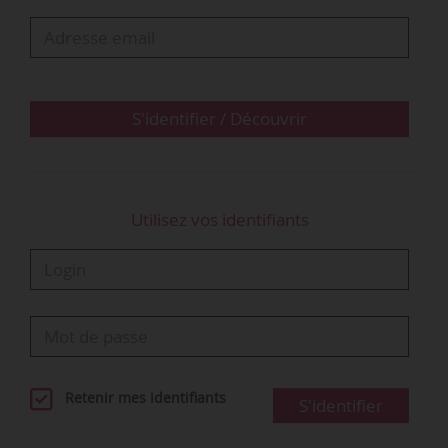
susciter un soutien plus fort et plus visible en
faveur du programme Erasmus dans la
perspective des négociations à venir concernant
le cadre financier pluriannuel ».
S'identifier / Découvrir
Le Parlement européen souligne…
Utilisez vos identifiants
Retenir mes identifiants
S'identifier