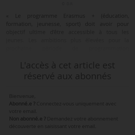
© D.R.
« Le programme Erasmus + (éducation,
formation, jeunesse, sport) doit avoir pour
objectif ultime d’être accessible à tous les
jeunes. Les ambitions plus élevées pour la
prochaine période de programmation
d’Erasmus + doivent aller de pair avec des
L'accès à cet article est
financements supplémentaires substantiels, ce
qui devrait se traduire par une augmentation du
réservé aux abonnés
budget permettant de libérer tout le potentiel
du programme », indique le Parlement
Bienvenue,
européen dans une résolution adoptée le
Abonné.e ?
Connectez-vous uniquement avec
14/09/2017 sur l’avenir du programme Erasmus.
votre email.
Non abonné.e ?
Demandez votre abonnement
À cet égard, il invite les États membres, la
découverte en saisissant votre email.
Commission et les acteurs concernés « à