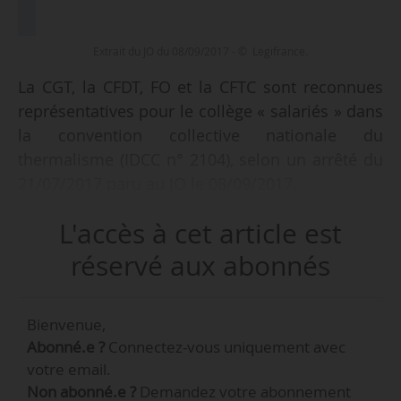
Extrait du JO du 08/09/2017 - © Legifrance.
La CGT, la CFDT, FO et la CFTC sont reconnues
représentatives pour le collège « salariés » dans
la convention collective nationale du
thermalisme (IDCC n° 2104), selon un arrêté du
21/07/2017 paru au JO le 08/09/2017.
L'accès à cet article est
réservé aux abonnés
Dans cette branche, pour la négociation des accords
collectifs en application de l’article
L.2232-6
du Code du
Travail, le poids des organisations syndicales
Bienvenue,
représentatives est le suivant :
Abonné.e ?
Connectez-vous uniquement avec
CGT : 34,37 %,
votre email.
FO : 33,01 %,
Non abonné.e ?
Demandez votre abonnement