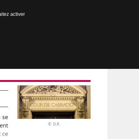
Nous joindre
itez activer
Espace abonné
s se
© D.R.
ient
t ce