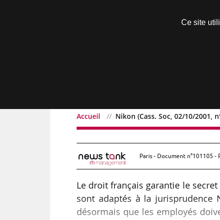
Découvrir sans engagement
Ce site uti
Menu
Accueil
Nikon (Cass. Soc, 02/10/2001, n
Nikon (Cass. Soc, 02/10/
Paris - Document n°101105 - 
Le droit français garantie le secr
sont adaptés à la jurisprudence N
désormais que les employés doivent