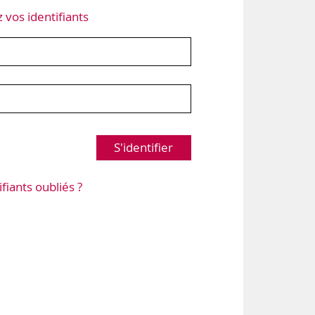
z vos identifiants
S'identifier
ifiants oubliés ?