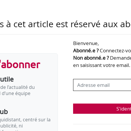
s à cet article est réservé aux 
Bienvenue,
Abonné.e ?
Connectez-vou
Non abonné.e ?
Demandez
s'abonner
en saisissant votre email.
utile
de l’actualité du
il d’une équipe
S'iden
pub
idistant, centré sur la
ublicité, ni