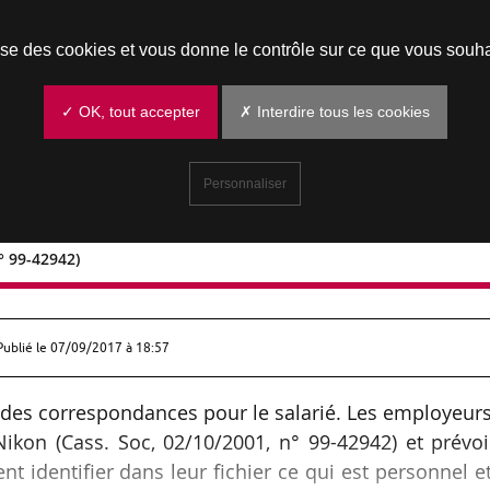
Prendre un rendez-vous
lise des cookies et vous donne le contrôle sur ce que vous souha
✓ OK, tout accepter
✗ Interdire tous les cookies
Personnaliser
° 99-42942)
2001, n° 99-42942)
Publié le
07/09/2017 à 18:57
et des correspondances pour le salarié. Les employeur
ikon (Cass. Soc, 02/10/2001, n° 99-42942) et prévo
 identifier dans leur fichier ce qui est personnel e