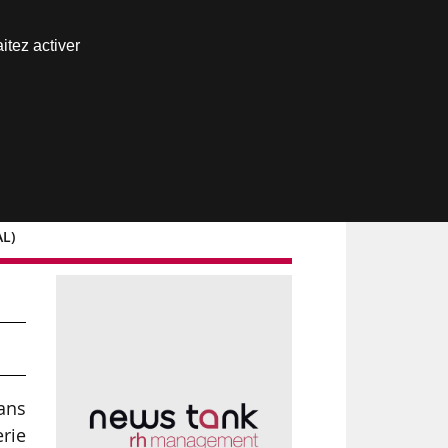
Nous joindre
itez activer
Espace abonné
AL)
t
dans
erie