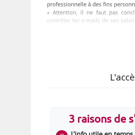
professionnelle à des fins personn
« Attention, il ne faut pas con
contrôler les e-mails de ses sala
Béal, avocat associé et directeur
Cour rappelle également le prin
pertinente et adaptée par rapport 
La CEDH définit 6 principes que doi
• informer le salarié de la possibi
L'accè
• examiner l’étendue de la surveill
3 raisons de 
L’info utile en temps 