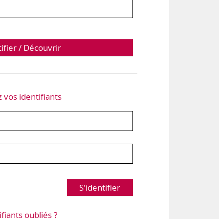
tifier / Découvrir
z vos identifiants
S'identifier
ifiants oubliés ?