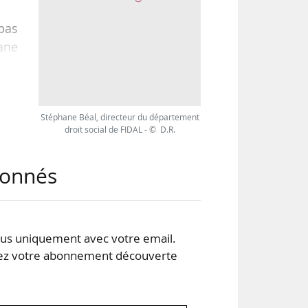
pas
hane
. La
tre
Stéphane Béal, directeur du département
droit social de FIDAL - © D.R.
abonnés
s uniquement avec votre email.
 votre abonnement découverte