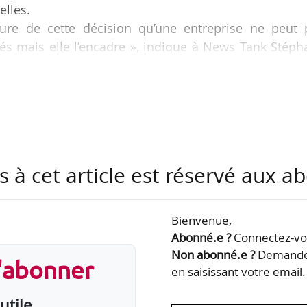
elles.
clure de cette décision qu’une entreprise ne peut 
riés mais elle l’encadre », indique à News Tank Stép
 du département droit social de FIDAL, le 07/08/2017
cipe de proportionnalité : la surveillance doit ê
au but recherché.
t respecter l’employeur :
lité des mesures de surveillance ;
s à cet article est réservé aux 
ance et le…
Bienvenue,
Abonné.e ?
Connectez-vou
Non abonné.e ?
Demandez
s'abonner
en saisissant votre email.
utile