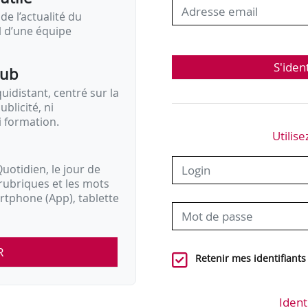
de l’actualité du
il d’une équipe
S'iden
pub
idistant, centré sur la
ublicité, ni
i formation.
Utilise
uotidien, le jour de
rubriques et les mots
artphone (App), tablette
R
Retenir mes identifiants
Ident