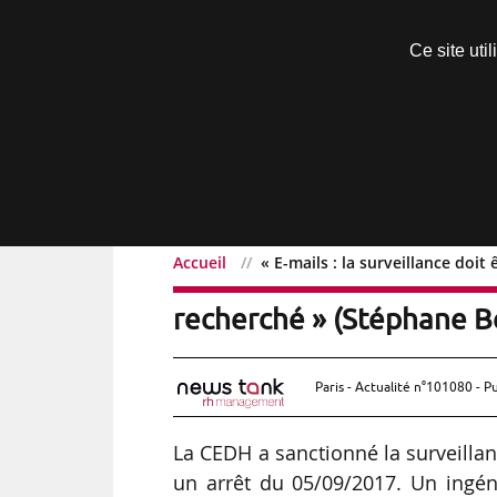
Découvrir sans engagement
Ce site uti
Menu
Accueil
« E-mails : la surveillance doi
« E-mails : la surveillan
recherché » (Stéphane B
Paris - Actualité n°101080 - P
La CEDH a sanctionné la surveilla
un arrêt du 05/09/2017. Un ingéni