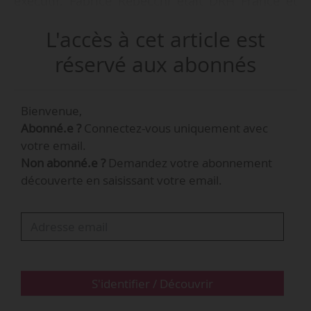
exécutif. Fabrice Rebecchi était DRH France et
directeur de Momentum Services, sous-traitant
L'accès à cet article est
d’Eurostar depuis 2003. Il succède à Frédérik
Oudart, nommé DRH d’Hema en mars 2017.
réservé aux abonnés
Bienvenue,
Abonné.e ?
Connectez-vous uniquement avec
Fabrice Rebecchi
votre email.
Non abonné.e ?
Demandez votre abonnement
découverte en saisissant votre email.
DRH
@ Thomas Cook
…
S'identifier / Découvrir