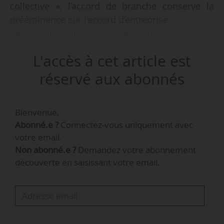
collective », l’accord de branche conserve la
prééminence sur l’accord d’entreprise :
- les salaires minimas hiérarchiques ;
- les classifications ;
L'accès à cet article est
- la mutualisation des fonds de financement du
paritarisme ;
réservé aux abonnés
- la mutualisation des fonds de la formation
professionnelle ;
Bienvenue,
- les garanties collectives complémentaires ;
Abonné.e ?
Connectez-vous uniquement avec
- les mesures relatives à la durée du travail, à la
votre email.
répartition et à l’aménagement des horaires ;
Non abonné.e ?
Demandez votre abonnement
- les mesures relatives aux CDD et aux contrats
découverte en saisissant votre email.
de travail temporaires ;
- les mesures relatives au contrat de chantier
- l’égalité professionnelle hommes/femmes ;
- les conditions et les durées de renouvellement
de la période d’essai ;