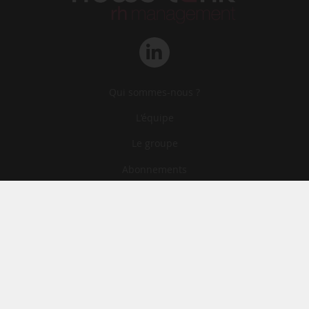
Qui sommes-nous ?
L‘équipe
Le groupe
Abonnements
Contact
Archives
CGA
Mentions légales
Confidentialité